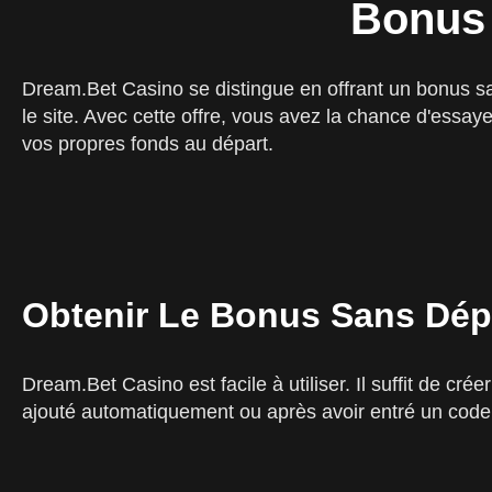
Bonus 
Dream.Bet Casino se distingue en offrant un bonus s
le site. Avec cette offre, vous avez la chance d'ess
vos propres fonds au départ.
Obtenir Le Bonus Sans Dé
Dream.Bet Casino est facile à utiliser. Il suffit de cr
ajouté automatiquement ou après avoir entré un code