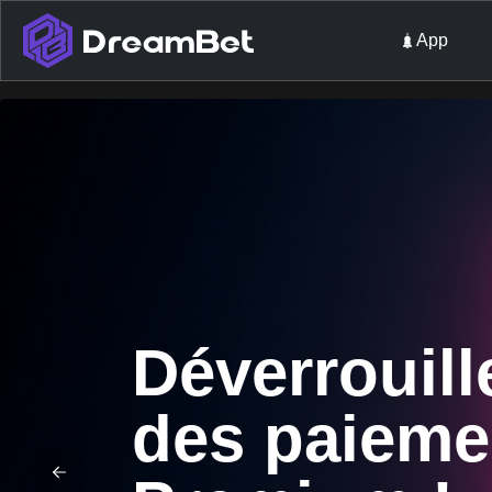
App
Déverrouill
des paieme