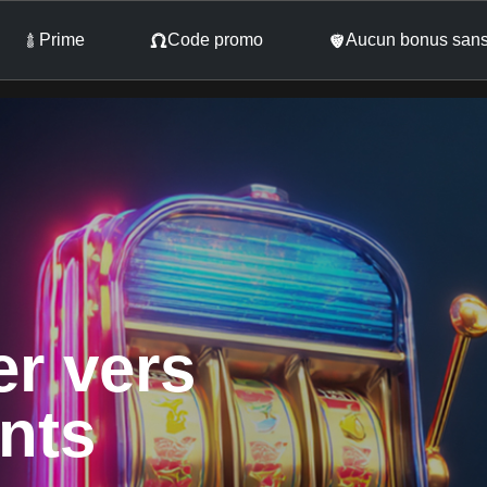
Prime
Code promo
Aucun bonus sans
er vers
nts