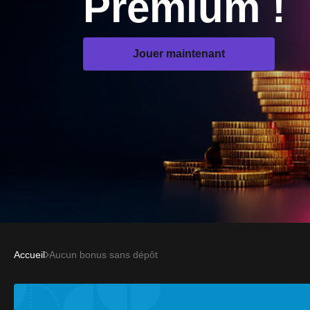
Premium !
Jouer maintenant
Accueil
Aucun bonus sans dépôt