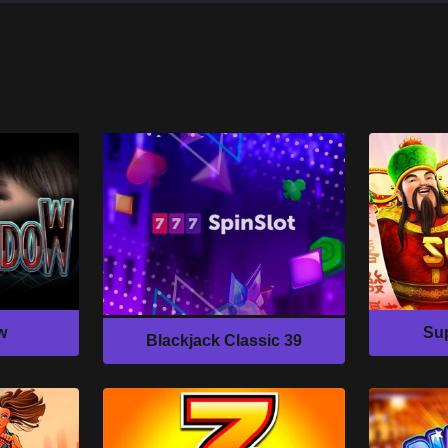
 Effectuer De Dépôt
w
Su
Blackjack Classic 39
et Casino