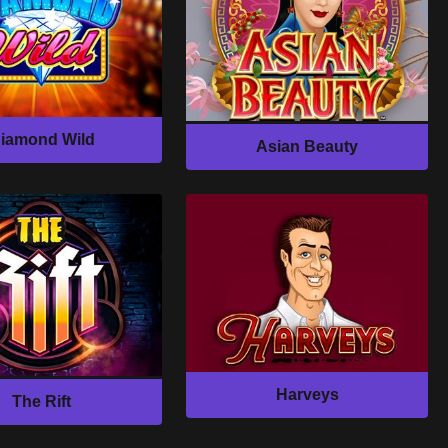
iamond Wild
Asian Beauty
Harveys
The Rift