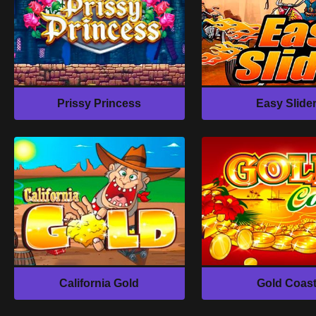
Prissy Princess
Easy Slide
California Gold
Gold Coas