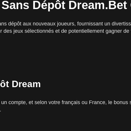
Sans Dépôt Dream.Bet
ans dépôt aux nouveaux joueurs, fournissant un divertis
ayer des jeux sélectionnés et de potentiellement gagner 
pôt Dream
éer un compte, et selon votre français ou France, le bonus 
.