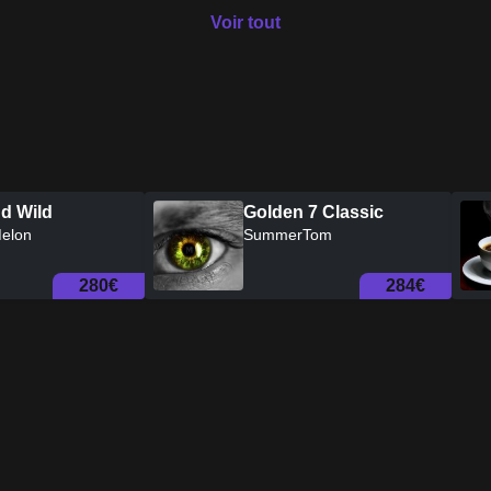
Voir tout
 Maiden
Diamond Wild
a
Devine Melon
116€
280€