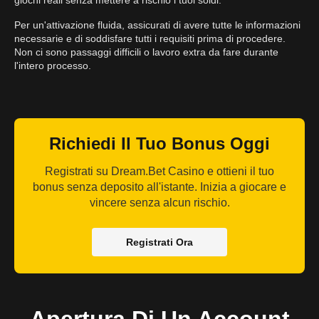
Per un'attivazione fluida, assicurati di avere tutte le informazioni
necessarie e di soddisfare tutti i requisiti prima di procedere.
Non ci sono passaggi difficili o lavoro extra da fare durante
l'intero processo.
Richiedi Il Tuo Bonus Oggi
Registrati su Dream.Bet Casino e ottieni il tuo
bonus senza deposito all'istante. Inizia a giocare e
vincere senza alcun rischio.
Registrati Ora
Apertura Di Un Account