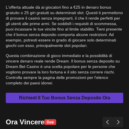
L'offerta attuale dà ai giocatori fino a €25 in denaro bonus
gratuito o 25 giri gratuiti su determinati slot. Questi ti permettono
di provare il casinò senza impegnarti, il che li rende perfetti per
gli utenti alle prime armi. Se soddisfi i requisiti di scommessa,
puoi incassare le tue vincite fino al limite stabilito. Tieni presente
che il bonus senza deposito comporta alcune restrizioni. Ad
esempio, potresti essere in grado di giocare solo determinati
giochi con esso, principalmente slot popolari.
Questa combinazione di gioco immediato e la possibilità di
vincere denaro reale rende Dream. Il bonus senza deposito su
Dream.Bet Casino è una scelta popolare per le persone che
vogliono provare la loro fortuna e il sito senza correre rischi.
Controlla sempre la pagina delle promozioni per l'elenco
completo dei paesi idonei.
Richiedi Il Tuo Bonus Senza Deposito Ora
Ora Vincere