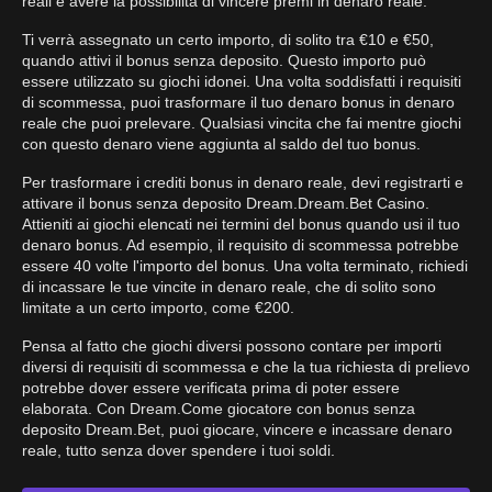
reali e avere la possibilità di vincere premi in denaro reale.
Ti verrà assegnato un certo importo, di solito tra €10 e €50,
quando attivi il bonus senza deposito. Questo importo può
essere utilizzato su giochi idonei. Una volta soddisfatti i requisiti
di scommessa, puoi trasformare il tuo denaro bonus in denaro
reale che puoi prelevare. Qualsiasi vincita che fai mentre giochi
con questo denaro viene aggiunta al saldo del tuo bonus.
Per trasformare i crediti bonus in denaro reale, devi registrarti e
attivare il bonus senza deposito Dream.Dream.Bet Casino.
Attieniti ai giochi elencati nei termini del bonus quando usi il tuo
denaro bonus. Ad esempio, il requisito di scommessa potrebbe
essere 40 volte l'importo del bonus. Una volta terminato, richiedi
di incassare le tue vincite in denaro reale, che di solito sono
limitate a un certo importo, come €200.
Pensa al fatto che giochi diversi possono contare per importi
diversi di requisiti di scommessa e che la tua richiesta di prelievo
potrebbe dover essere verificata prima di poter essere
elaborata. Con Dream.Come giocatore con bonus senza
deposito Dream.Bet, puoi giocare, vincere e incassare denaro
reale, tutto senza dover spendere i tuoi soldi.