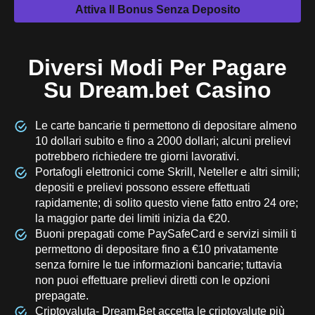
Attiva Il Bonus Senza Deposito
Diversi Modi Per Pagare
Su Dream.bet Casino
Le carte bancarie ti permettono di depositare almeno
10 dollari subito e fino a 2000 dollari; alcuni prelievi
potrebbero richiedere tre giorni lavorativi.
Portafogli elettronici come Skrill, Neteller e altri simili;
depositi e prelievi possono essere effettuati
rapidamente; di solito questo viene fatto entro 24 ore;
la maggior parte dei limiti inizia da €20.
Buoni prepagati come PaySafeCard e servizi simili ti
permettono di depositare fino a €10 privatamente
senza fornire le tue informazioni bancarie; tuttavia
non puoi effettuare prelievi diretti con le opzioni
prepagate.
Criptovaluta- Dream.Bet accetta le criptovalute più