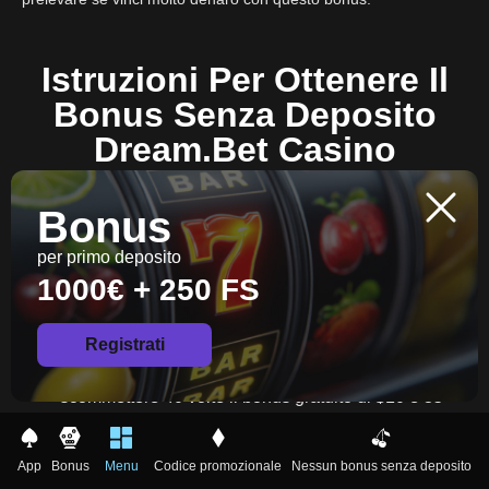
Istruzioni Per Ottenere Il
Bonus Senza Deposito
Dream.Bet Casino
Crea un nuovo account su Dream.Bet Casino.
Bonus
Se richiesto, controlla la tua email o numero di
telefono; se necessario, inserisci eventuali codici
per primo deposito
bonus richiesti.
1000€ + 250 FS
Puoi ottenere i tuoi crediti o giri gratuiti
automaticamente o puoi contattare il servizio clienti.
Registrati
Per incassare le tue vincite, devi giocare a giochi
idonei e soddisfare i requisiti di scommessa; devi
scommettere 40 volte il bonus gratuito di $10 e 35
volte i $50 in giri gratuiti prima di poter incassare.
App
Bonus
Menu
Codice promozionale
Nessun bonus senza deposito