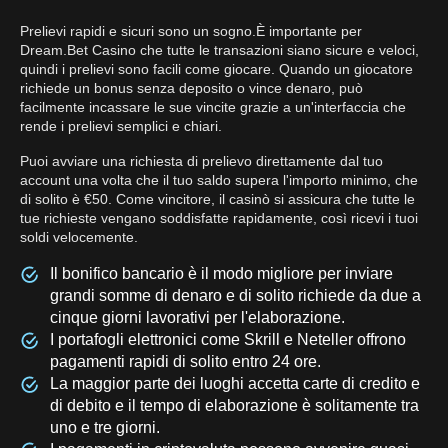
Prelievi rapidi e sicuri sono un sogno.È importante per
Dream.Bet Casino che tutte le transazioni siano sicure e veloci,
quindi i prelievi sono facili come giocare. Quando un giocatore
richiede un bonus senza deposito o vince denaro, può
facilmente incassare le sue vincite grazie a un'interfaccia che
rende i prelievi semplici e chiari.
Puoi avviare una richiesta di prelievo direttamente dal tuo
account una volta che il tuo saldo supera l'importo minimo, che
di solito è €50. Come vincitore, il casinò si assicura che tutte le
tue richieste vengano soddisfatte rapidamente, così ricevi i tuoi
soldi velocemente.
Il bonifico bancario è il modo migliore per inviare
grandi somme di denaro e di solito richiede da due a
cinque giorni lavorativi per l'elaborazione.
I portafogli elettronici come Skrill e Neteller offrono
pagamenti rapidi di solito entro 24 ore.
La maggior parte dei luoghi accetta carte di credito e
di debito e il tempo di elaborazione è solitamente tra
uno e tre giorni.