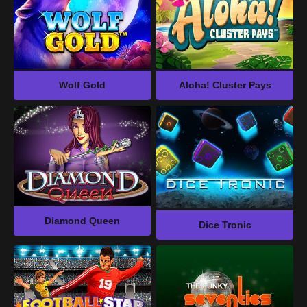
Wolf Gold
Aloha! Cluster Pays
Diamond Queen
Dice Tronic