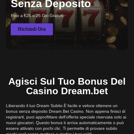
Senza Deposito
Fino a €25 o 25 Giri Gratuiti
Richiedi Ora
Agisci Sul Tuo Bonus Del
Casino Dream.bet
Liberando il tuo Dream Subito.È facile e veloce ottenere un
bonus senza deposito Dream.Bet Casino. Non appena finisci di
registrarti, puoi approfittare dell'offerta speciale riservata solo ai
nuovi giocatori. Questo bonus ti arriva automaticamente o può
essere attivato con pochi clic. Ti permette di provare subito
giochi reali senza mettere a rischio i tuoi soldi.