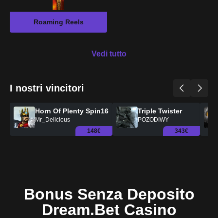
Zoom
Vedi tutto
I nostri vincitori
Horn Of Plenty Spin16
Triple Twister
Mr_Delicious
POZODIWY
148€
343€
Bonus Senza Deposito
Dream.Bet Casino