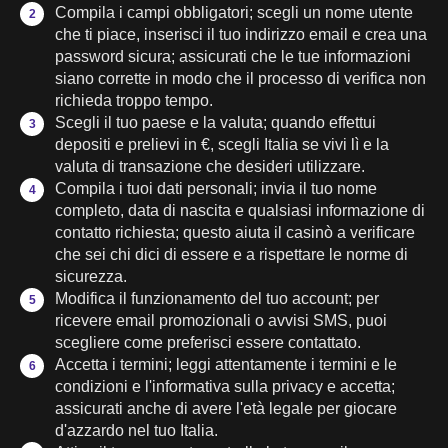
Compila i campi obbligatori; scegli un nome utente
che ti piace, inserisci il tuo indirizzo email e crea una
password sicura; assicurati che le tue informazioni
siano corrette in modo che il processo di verifica non
richieda troppo tempo.
Scegli il tuo paese e la valuta; quando effettui
depositi e prelievi in €, scegli Italia se vivi lì e la
valuta di transazione che desideri utilizzare.
Compila i tuoi dati personali; invia il tuo nome
completo, data di nascita e qualsiasi informazione di
contatto richiesta; questo aiuta il casinò a verificare
che sei chi dici di essere e a rispettare le norme di
sicurezza.
Modifica il funzionamento del tuo account; per
ricevere email promozionali o avvisi SMS, puoi
scegliere come preferisci essere contattato.
Accetta i termini; leggi attentamente i termini e le
condizioni e l'informativa sulla privacy e accetta;
assicurati anche di avere l'età legale per giocare
d'azzardo nel tuo Italia.