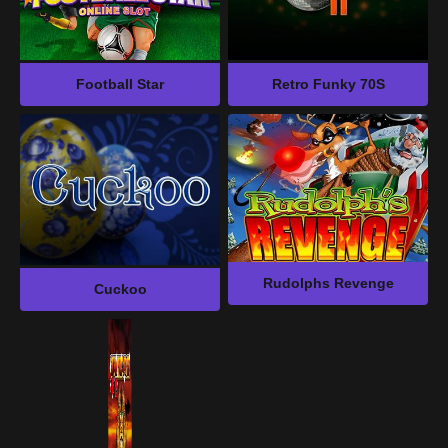
Football Star
Retro Funky 70S
Rudolphs Revenge
Cuckoo