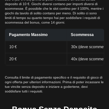
deposito di 10 €. Giochi diversi contano per importi diversi di
scommesse. È possibile che le slot contino per il 100%, mentre i
giochi da tavolo di solito contano per meno. Di solito ci sono
limiti di tempo su quanto tempo hai per soddisfare i requisiti di
scommessa del bonus, come 14 giorni.
Pagamento Massimo
Scommessa
10 €
30x (deve scommetter
20 €
40x (deve scommetter
Consulta il limite di pagamento specifico e il requisito di gioco di
ogni offerta per ulteriori informazioni. Prima di poter incassare le
tue vincite senza deposito e iniziare a godertene, devi
soddisfare tutti i requisiti.