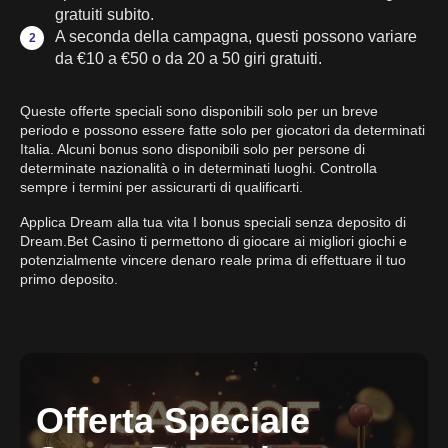
gratuiti subito.
A seconda della campagna, questi possono variare
da €10 a €50 o da 20 a 50 giri gratuiti.
Queste offerte speciali sono disponibili solo per un breve
periodo e possono essere fatte solo per giocatori da determinati
Italia. Alcuni bonus sono disponibili solo per persone di
determinate nazionalità o in determinati luoghi. Controlla
sempre i termini per assicurarti di qualificarti.
Applica Dream alla tua vita I bonus speciali senza deposito di
Dream.Bet Casino ti permettono di giocare ai migliori giochi e
potenzialmente vincere denaro reale prima di effettuare il tuo
primo deposito.
Offerta Speciale