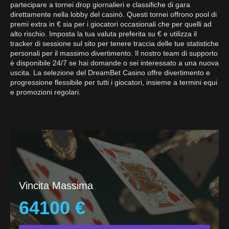
partecipare a tornei drop giornalieri e classifiche di gara
direttamente nella lobby del casinò. Questi tornei offrono pool di
premi extra in € sia per i giocatori occasionali che per quelli ad
alto rischio. Imposta la tua valuta preferita su € e utilizza il
tracker di sessione sul sito per tenere traccia delle tue statistiche
personali per il massimo divertimento. Il nostro team di supporto
è disponibile 24/7 se hai domande o sei interessato a una nuova
uscita. La selezione del DreamBet Casino offre divertimento e
progressione flessibile per tutti i giocatori, insieme a termini equi
e promozioni regolari.
Vincita Massima
64100 €