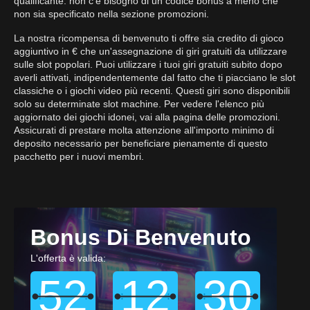
qualificante: non c'è bisogno di un codice bonus a meno che
non sia specificato nella sezione promozioni.
La nostra ricompensa di benvenuto ti offre sia credito di gioco
aggiuntivo in € che un'assegnazione di giri gratuiti da utilizzare
sulle slot popolari. Puoi utilizzare i tuoi giri gratuiti subito dopo
averli attivati, indipendentemente dal fatto che ti piacciano le slot
classiche o i giochi video più recenti. Questi giri sono disponibili
solo su determinate slot machine. Per vedere l'elenco più
aggiornato dei giochi idonei, vai alla pagina delle promozioni.
Assicurati di prestare molta attenzione all'importo minimo di
deposito necessario per beneficiare pienamente di questo
pacchetto per i nuovi membri.
Bonus Di Benvenuto
L'offerta è valida:
52
12
28