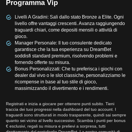
Programma Vip
Livelli A Gradini: Sali dallo stato Bronze a Elite. Ogni
livello offre vantaggi crescenti. Avanza raggiungendo
traguardi chiari, come depositi mensili o attività di
gioco.
Manager Personale: Il tuo consulente dedicato
garantisce che la tua esperienza su DreamBet
soddisfi standard premium, risolvendo problemi e
fornendo offerte su misura.
Bonus Personalizzati: Che tu preferisca i giochi con
dealer dal vivo o le slot classiche, personalizziamo le
ricompense in base al tuo stile di gioco,
massimizzando il divertimento e i rendimenti.
Registrati e inizia a giocare per ottenere punti subito. Tieni
traccia dei tuoi progressi nella dashboard del tuo account. I
traguardi sono strutturati in modo trasparente, quindi sai sempre
quanto sei vicino al livello successivo. Scambia i punti per bonus
€ esclusivi, regali su misura e prelievi a sorpresa, tutti
direttamente dal portafoglio DreamBet. La nostra comunità di