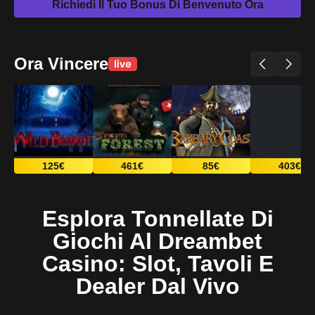
Richiedi Il Tuo Bonus Di Benvenuto Ora
Ora Vincere
125€
461€
85€
403€
Esplora Tonnellate Di
Giochi Al Dreambet
Casino: Slot, Tavoli E
Dealer Dal Vivo