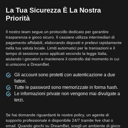
La Tua Sicurezza È La Nostra
Priorità
Il nostro team segue un protocollo dedicato per garantire
trasparenza e gioco sicuro. Il cassiere utilizza intermediari di
pagamento affidabili, elaborando depositi e prelievi rapidamente
nella tua valuta locale. Limiti automatici per le transazioni e il
tempo di sessione sono applicati secondo la legge Italia,
aiutando i giocatori a mantenere il controllo dal momento in cui
si uniscono a DreamBet.
Gli account sono protetti con autenticazione a due
fattori.
Tutte le password sono memorizzate in forma hash.
Le informazioni private non vengono mai divulgate a
terzi.
Se hai domande riguardanti le nostre policy, un agente di
supporto professionale è disponibile 24/7 tramite live chat o
email. Quando giochi su DreamBet, scegli un ambiente di gioco