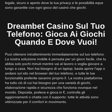
legale, sicuro e aperto dove la tua privacy e le possibilità eque
sono garantite con ogni gioco del casinò che giochi.
Dreambet Casino Sul Tuo
Telefono: Gioca Ai Giochi
Quando E Dove Vuoi!
Puoi ottenere intrattenimento immediatamente sul tuo telefono.
La nostra soluzione mobile è pensata per un gioco facile, che tu
abbia solo pochi minuti mentre vai al lavoro o voglia giocare a
lungo a casa. Non hai bisogno di un laptop; basta aprire l'app o
andare sul sito nel browser del tuo telefono, e tutte le tue
funzionalità preferite saranno proprio lì. La nostra piattaforma
ha tutto ciò di cui hai bisogno per una varietà di giochi,
elaborazione rapida e sicurezza che funziona ovunque nel
mondo. Deposita, preleva e gioca in €, controlla gli
aggiornamenti o chatta con il supporto: tutte le attività sono
ottimizzate per il comfort in movimento.