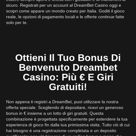
sicuro. Registrati per un account al DreamBet Casino oggi e
scopri come appare un mondo creato per Italia. Goditi il gioco
reale, le opzioni di pagamento locali e le offerte continue fatte
solo per te.
Ottieni Il Tuo Bonus Di
Benvenuto Dreambet
Casino: Più € E Giri
Gratuiti!
Non appena ti registri a DreamBet, puoi utilizzare la nostra
offerta speciale. Scegliendo di depositare, ricevi un generoso
bonus in € insieme a un lotto di giri gratuiti. Questa
combinazione è progettata specificamente per estendere la tua
esperienza di gioco fin dalla tua primissima visita. Tutto ciò di cui
hai bisogno è una registrazione completata e un deposito