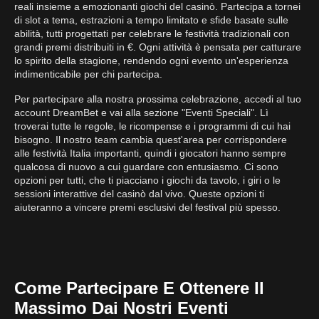
reali insieme a emozionanti giochi del casinò. Partecipa a tornei
di slot a tema, estrazioni a tempo limitato e sfide basate sulle
abilità, tutti progettati per celebrare le festività tradizionali con
grandi premi distribuiti in €. Ogni attività è pensata per catturare
lo spirito della stagione, rendendo ogni evento un'esperienza
indimenticabile per chi partecipa.
Per partecipare alla nostra prossima celebrazione, accedi al tuo
account DreamBet e vai alla sezione "Eventi Speciali". Lì
troverai tutte le regole, le ricompense e i programmi di cui hai
bisogno. Il nostro team cambia quest'area per corrispondere
alle festività Italia importanti, quindi i giocatori hanno sempre
qualcosa di nuovo a cui guardare con entusiasmo. Ci sono
opzioni per tutti, che ti piacciano i giochi da tavolo, i giri o le
sessioni interattive del casinò dal vivo. Queste opzioni ti
aiuteranno a vincere premi esclusivi del festival più spesso.
Come Partecipare E Ottenere Il
Massimo Dai Nostri Eventi