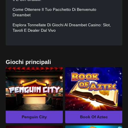
Come Ottenere Il Tuo Pacchetto Di Benvenuto
Dreambet
Esplora Tonnellate Di Giochi Al Dreambet Casino: Slot,
Tavoli E Dealer Dal Vivo
Perché Dovresti Scegliere I Nostri Giochi?
Ogni Settimana, Dreambet Offre Giri Gratuiti, Cashback
E Tornei
Giochi principali
Come Ottenere Il Massimo Dai Nostri Premi Settimanali
Ottieni Lo Status Vip Al Dreambet Casino: Ricevi
Ricompense Speciali
Come Funziona Il Nostro Programma Vip
Gioca Con Fiducia Al Dreambet Casino: Autorizzato E
Sicuro In Italia
La Tua Sicurezza È La Nostra Priorità
Penguin City
Book Of Aztec
Dreambet Casino Sul Tuo Telefono: Gioca Ai Giochi