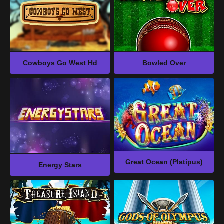
Cowboys Go West Hd
Bowled Over
Great Ocean (Platipus)
Energy Stars