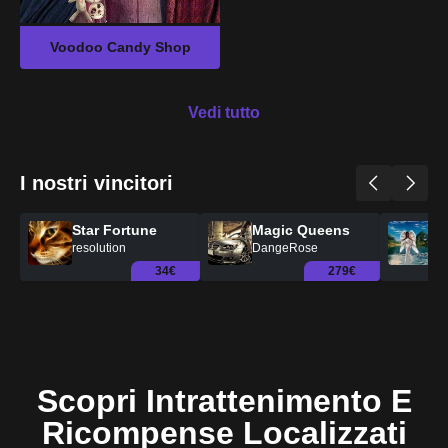
Voodoo Candy Shop
Vedi tutto
I nostri vincitori
Star Fortune
Magic Queens
St
resolution
DangeRose
Bit
34€
279€
Scopri Intrattenimento E
Ricompense Localizzati