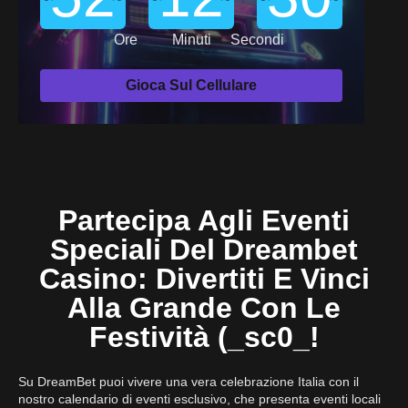
Ore
Minuti
Secondi
Gioca Sul Cellulare
Partecipa Agli Eventi
Speciali Del Dreambet
Casino: Divertiti E Vinci
Alla Grande Con Le
Festività (_sc0_!
Su DreamBet puoi vivere una vera celebrazione Italia con il
nostro calendario di eventi esclusivo, che presenta eventi locali