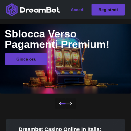
Accedi
Registrati
Sblocca Verso
Pagamenti Premium!
Gioca ora
Dreambet Casino Online In Italia: