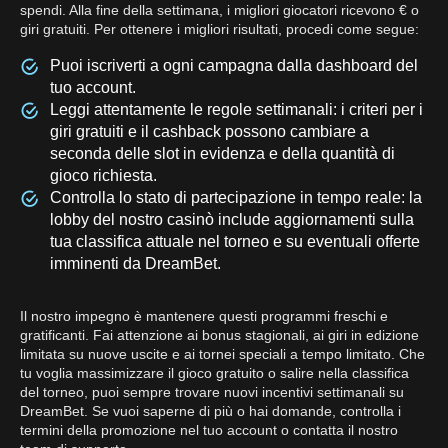
spendi. Alla fine della settimana, i migliori giocatori ricevono € o
giri gratuiti. Per ottenere i migliori risultati, procedi come segue:
Puoi iscriverti a ogni campagna dalla dashboard del
tuo account.
Leggi attentamente le regole settimanali: i criteri per i
giri gratuiti e il cashback possono cambiare a
seconda delle slot in evidenza e della quantità di
gioco richiesta.
Controlla lo stato di partecipazione in tempo reale: la
lobby del nostro casinò include aggiornamenti sulla
tua classifica attuale nel torneo e su eventuali offerte
imminenti da DreamBet.
Il nostro impegno è mantenere questi programmi freschi e
gratificanti. Fai attenzione ai bonus stagionali, ai giri in edizione
limitata su nuove uscite e ai tornei speciali a tempo limitato. Che
tu voglia massimizzare il gioco gratuito o salire nella classifica
del torneo, puoi sempre trovare nuovi incentivi settimanali su
DreamBet. Se vuoi saperne di più o hai domande, controlla i
termini della promozione nel tuo account o contatta il nostro