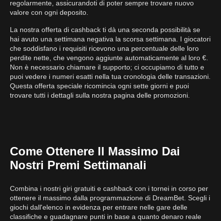
regolarmente, assicurandoti di poter sempre trovare nuovo
valore con ogni deposito.
La nostra offerta di cashback ti dà una seconda possibilità se
hai avuto una settimana negativa la scorsa settimana. I giocatori
che soddisfano i requisiti ricevono una percentuale delle loro
perdite nette, che vengono aggiunte automaticamente al loro €.
Non è necessario chiamare il supporto; ci occupiamo di tutto e
puoi vedere i numeri esatti nella tua cronologia delle transazioni.
Questa offerta speciale ricomincia ogni sette giorni e puoi
trovare tutti i dettagli sulla nostra pagina delle promozioni.
Come Ottenere Il Massimo Dai
Nostri Premi Settimanali
Combina i nostri giri gratuiti e cashback con i tornei in corso per
ottenere il massimo dalla programmazione di DreamBet. Scegli i
giochi dall'elenco in evidenza per entrare nelle gare delle
classifiche e guadagnare punti in base a quanto denaro reale