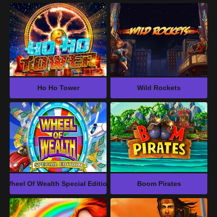
Le casino Dreambet sur votre téléphone : jouez quand
et où vous voulez !
Ce que vous obtenez avec Dreambet sur mobile
Participez aux événements spéciaux du casino
Dreambet : amusez-vous et gagnez gros avec les
festivités France !
Ho Ho Tower
Wild Rockets
Comment participer et tirer le meilleur parti de nos
événements
Rejoignez les gagnants du casino Dreambet : les
habitants de France gagnent de l’argent !
Comment tirer le meilleur parti de votre temps
Comment retirer de l’argent de votre compte
Modes de retrait et limites
Wheel Of Wealth Special Edition
Boom Pirates