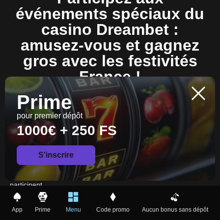
événements spéciaux du
casino Dreambet :
amusez-vous et gagnez
gros avec les festivités
France !
Prime
Chez DreamBet, vous pouvez vivre une véritable célébration
France avec notre calendrier d’événements exclusif, qui
pour premier dépôt
présente de vrais événements locaux ainsi que des jeux de
1000€ + 250 FS
casino passionnants. Participez à des tournois de machines à
sous à thème, à des tirages au sort à durée limitée et à des
défis basés sur les compétences, tous conçus pour célébrer les
S'inscrire
fêtes traditionnelles avec de gros prix distribués en €. Chaque
activité vise à capturer l’esprit de la saison, rendant chaque
événement une expérience inoubliable pour ceux qui y
participent.
Pour rejoindre notre prochaine célébration, connectez-vous à
App
Prime
Menu
Code promo
Aucun bonus sans dépôt
votre compte DreamBet et rendez-vous dans la section «