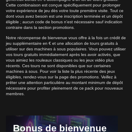
Cette combinaison est conçue spécifiquement pour prolonger
votre expérience de jeu dès votre toute première visite. Tout ce
dont vous avez besoin est une inscription terminée et un dépôt
éligible ; aucun code de bonus n’est nécessaire sauf indication
contraire dans la section promotions.
Notre récompense de bienvenue vous offre à la fois un crédit de
jeu supplémentaire en € et une allocation de tours gratuits à
utiliser sur des machines à sous populaires. Vous pouvez utiliser
vos tours gratuits immédiatement après les avoir activés, que
vous aimiez les rouleaux classiques ou les jeux vidéo plus
récents. Ces tours ne sont disponibles que sur certaines
machines à sous. Pour voir la liste la plus récente des jeux
éligibles, rendez-vous sur la page des promotions. Veillez à
prêter une attention particulière au montant minimum de dépôt
nécessaire pour profiter pleinement de ce pack pour nouveaux
membres.
Bonus de bienvenue