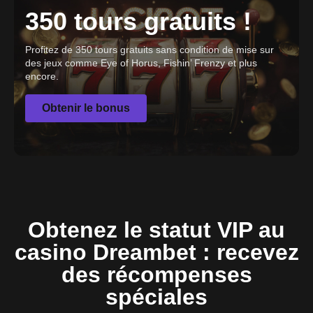
350 tours gratuits !
Profitez de 350 tours gratuits sans condition de mise sur
des jeux comme Eye of Horus, Fishin’ Frenzy et plus
encore.
Obtenir le bonus
Obtenez le statut VIP au
casino Dreambet : recevez
des récompenses
spéciales