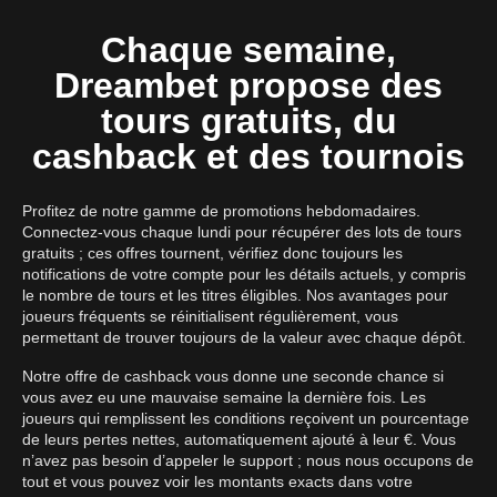
Chaque semaine,
Dreambet propose des
tours gratuits, du
cashback et des tournois
Profitez de notre gamme de promotions hebdomadaires.
Connectez-vous chaque lundi pour récupérer des lots de tours
gratuits ; ces offres tournent, vérifiez donc toujours les
notifications de votre compte pour les détails actuels, y compris
le nombre de tours et les titres éligibles. Nos avantages pour
joueurs fréquents se réinitialisent régulièrement, vous
permettant de trouver toujours de la valeur avec chaque dépôt.
Notre offre de cashback vous donne une seconde chance si
vous avez eu une mauvaise semaine la dernière fois. Les
joueurs qui remplissent les conditions reçoivent un pourcentage
de leurs pertes nettes, automatiquement ajouté à leur €. Vous
n’avez pas besoin d’appeler le support ; nous nous occupons de
tout et vous pouvez voir les montants exacts dans votre