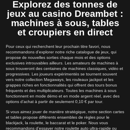
Explorez des tonnes de
jeux au casino Dreambet :
machines à sous, tables
et croupiers en direct
Pour ceux qui recherchent leur prochain titre favori, nous
recommandons d’explorer notre riche catalogue de jeux, qui
propose de nouvelles sorties chaque mois et des options
exclusives introuvables ailleurs. Les amateurs de machines à
sous trouveront des centaines de machines classiques, vidéo et
progressives. Les joueurs expérimentés se tournent souvent
vers notre collection Megaways, les rouleaux jackpot et les
grappes riches en fonctionnalités qui offrent des tours bonus
fréquents et des multiplicateurs. Toutes les machines à sous
fonctionnent en mode démo et en mode argent réel, avec des
options d’achat à partir de seulement 0,10 € par tour.
Si vous aimez jouer de manière stratégique, notre section cartes
et tables propose différents ensembles de règles pour le
blackjack, la roulette, le baccarat et le poker. Nous vous
recommandons d’essayer notre roulette auto ultra-rapide ou