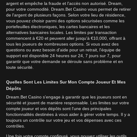
argent et empêche la fraude et l'accès non autorisé. Dream,
pour votre commodité. Dream.Bet Casino vous permet de retirer
de l'argent de plusieurs façons. Selon votre lieu de résidence,
vous pouvez choisir parmi des options sécurisées comme les
portefeuilles électroniques, les cartes bancaires et les
alternatives bancaires locales. Les limites par transaction
commencent à €20 et peuvent aller jusqu'à €10,000, offrant à
tous les joueurs de nombreuses options. Si vous avez des
questions ou avez besoin d'aide pour un retrait, l'équipe de
support est disponible 24 heures sur 24, 7 jours sur 7, pour
garantir que votre demande se déroule sans problème et en
toute sécurité.
Quelles Sont Les Limites Sur Mon Compte Joueur Et Mes
Dépôts
Dream.Bet Casino s'engage à garantir que les joueurs sont en
sécurité et jouent de manière responsable. Les limites sur votre
compte joueur et vos dépôts sont l'une des principales
fonctionnalités destinées à vous aider à gérer votre temps. Il y a
toujours un contrôle sur votre jeu et vos dépenses avec ces
contrôles.
Une fois votre compte configuré, vous pouvez utiliser les outils