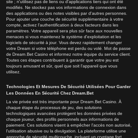
site ; n'utilisez pas de liens ou d'applications tiers qui ont été
modifiés. Ne stockez pas vos informations de connexion dans
des applications ou des notes visibles par d'autres personnes.
Pour ajouter une couche de sécurité supplémentaire à votre
compte, activez l'authentification à deux facteurs dans les
paramètres. Votre appareil sera plus sûr face aux nouvelles
menaces si vous maintenez le système d'exploitation et les
logiciels de sécurité à jour. Vous devez rapidement changer
votre Dream si votre téléphone est perdu ou volé. Mot de passe
de Dream.Bet Casino et informez notre équipe du service client.
Toutes ces étapes contribuent à garantir que votre jeu est
toujours amusant et sûr, quel que soit l'appareil que vous
utilisez.
Technologies Et Mesures De Sécurité Utilisées Pour Garder
Les Données En Sécurité Chez Dream.Bet
La vie privée est très importante pour Dream.Bet Casino. À
chaque étape du processus de jeu, des solutions
technologiques avancées protègent les données privées de
chaque joueur, des profils personnels aux informations de
paiement. Ces solutions visent à empêcher l'accès non autorisé,
l'utilisation abusive ou la divulgation. La plateforme utilise une
approche de sécurité multicouche, incluant un cryptage fort,