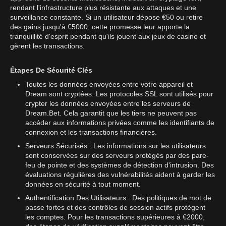
rendant l'infrastructure plus résistante aux attaques et une
surveillance constante. Si un utilisateur dépose €50 ou retire
des gains jusqu'à €5000, cette promesse leur apporte la
tranquillité d'esprit pendant qu'ils jouent aux jeux de casino et
gèrent les transactions.
Étapes De Sécurité Clés
Toutes les données envoyées entre votre appareil et
Dream sont cryptées. Les protocoles SSL sont utilisés pour
crypter les données envoyées entre les serveurs de
Dream.Bet. Cela garantit que les tiers ne peuvent pas
accéder aux informations privées comme les identifiants de
connexion et les transactions financières.
Serveurs Sécurisés : Les informations sur les utilisateurs
sont conservées sur des serveurs protégés par des pare-
feu de pointe et des systèmes de détection d'intrusion. Des
évaluations régulières des vulnérabilités aident à garder les
données en sécurité à tout moment.
Authentification Des Utilisateurs : Des politiques de mot de
passe fortes et des contrôles de session actifs protègent
les comptes. Pour les transactions supérieures à €2000,