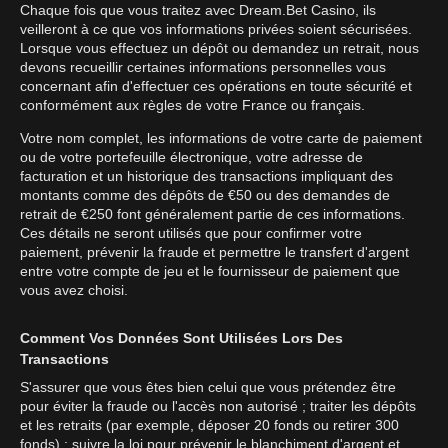
Chaque fois que vous traitez avec Dream.Bet Casino, ils
veilleront à ce que vos informations privées soient sécurisées.
Lorsque vous effectuez un dépôt ou demandez un retrait, nous
devons recueillir certaines informations personnelles vous
concernant afin d'effectuer ces opérations en toute sécurité et
conformément aux règles de votre France ou français.
Votre nom complet, les informations de votre carte de paiement
ou de votre portefeuille électronique, votre adresse de
facturation et un historique des transactions impliquant des
montants comme des dépôts de €50 ou des demandes de
retrait de €250 font généralement partie de ces informations.
Ces détails ne seront utilisés que pour confirmer votre
paiement, prévenir la fraude et permettre le transfert d'argent
entre votre compte de jeu et le fournisseur de paiement que
vous avez choisi.
Comment Vos Données Sont Utilisées Lors Des
Transactions
S'assurer que vous êtes bien celui que vous prétendez être
pour éviter la fraude ou l'accès non autorisé ; traiter les dépôts
et les retraits (par exemple, déposer 20 fonds ou retirer 300
fonds) ; suivre la loi pour prévenir le blanchiment d'argent et