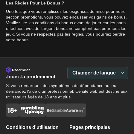
Les Règles Pour Le Bonus ?
Une fois que vous remplissez les exigences de mise pour notre
section promotions, vous pouvez encaisser vos gains de bonus.
Veuillez lire les conditions du bonus avant de jouer car les paris
effectués avec de l'argent bonus ne comptent pas pour tous les
jeux. Si vous ne respectez pas les règles, vous pourriez perdre
votre bonus.
Changer de langue
Jouez-la prudemment
Si vous remarquez des symptômes de dépendance au jeu,
demandez l'aide d'un professionnel. Ce site web est destiné aux
utilisateurs âgés de 18 ans et plus.
Conditions d'utilisation
Pages principales