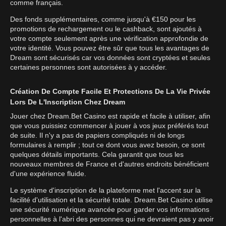
comme français.
Des fonds supplémentaires, comme jusqu'à €150 pour les
promotions de rechargement ou le cashback, sont ajoutés à
votre compte seulement après une vérification approfondie de
votre identité. Vous pouvez être sûr que tous les avantages de
Dream sont sécurisés car vos données sont cryptées et seules
certaines personnes sont autorisées à y accéder.
Création De Compte Facile Et Protections De La Vie Privée
Lors De L'Inscription Chez Dream
Jouer chez Dream.Bet Casino est rapide et facile à utiliser, afin
que vous puissiez commencer à jouer à vos jeux préférés tout
de suite. Il n'y a pas de papiers compliqués ni de longs
formulaires à remplir ; tout ce dont vous avez besoin, ce sont
quelques détails importants. Cela garantit que tous les
nouveaux membres de France et d'autres endroits bénéficient
d'une expérience fluide.
Le système d'inscription de la plateforme met l'accent sur la
facilité d'utilisation et la sécurité totale. Dream.Bet Casino utilise
une sécurité numérique avancée pour garder vos informations
personnelles à l'abri des personnes qui ne devraient pas y avoir