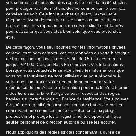
vos communications selon des règles de confidentialité strictes
pour protéger vos informations des personnes qui ne sont pas
censées les voir. Cela inclut le chat en direct, l'e-mail et le
téléphone. Avant de vous parler de votre compte ou de vos
transactions, nos représentants du service client sont formés
pour s'assurer que vous êtes bien celui que vous prétendez
être.
De cette façon, vous seul pourrez voir les informations privées
comme votre nom complet, vos coordonnées ou votre historique
de transactions, qui inclut des dépôts de €50 ou des retraits
jusqu'à €2,000. Ce Que Nous Faisons Avec Vos Informations :
Lorsque vous contactez le service client, les informations que
vous nous fournissez ne sont utilisées que pour répondre à
votre question, traiter votre demande ou améliorer votre
expérience de jeu. Aucune information personnelle n'est fournie
à des tiers sauf si la loi l'exige ou pour respecter des règles
basées sur votre français ou France de résidence. Vous pouvez
être sûr de la qualité des transcriptions de chat et d'e-mail en
conservant une copie sécurisée de celles-ci. Un cryptage
professionnel protège les enregistrements d'appels afin que
seul le personnel de direction autorisé puisse les écouter.
Nous appliquons des règles strictes concernant la durée de