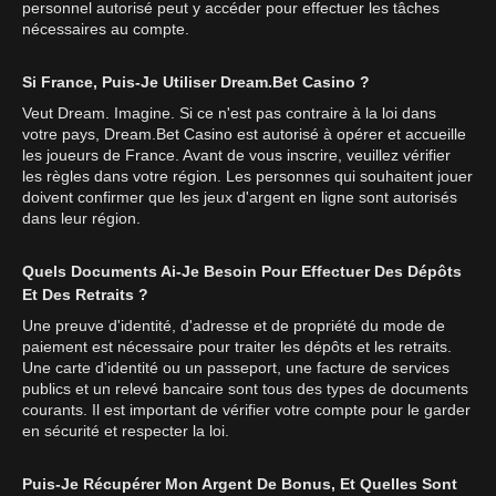
personnel autorisé peut y accéder pour effectuer les tâches
nécessaires au compte.
Si France, Puis-Je Utiliser Dream.Bet Casino ?
Veut Dream. Imagine. Si ce n'est pas contraire à la loi dans
votre pays, Dream.Bet Casino est autorisé à opérer et accueille
les joueurs de France. Avant de vous inscrire, veuillez vérifier
les règles dans votre région. Les personnes qui souhaitent jouer
doivent confirmer que les jeux d'argent en ligne sont autorisés
dans leur région.
Quels Documents Ai-Je Besoin Pour Effectuer Des Dépôts
Et Des Retraits ?
Une preuve d'identité, d'adresse et de propriété du mode de
paiement est nécessaire pour traiter les dépôts et les retraits.
Une carte d'identité ou un passeport, une facture de services
publics et un relevé bancaire sont tous des types de documents
courants. Il est important de vérifier votre compte pour le garder
en sécurité et respecter la loi.
Puis-Je Récupérer Mon Argent De Bonus, Et Quelles Sont