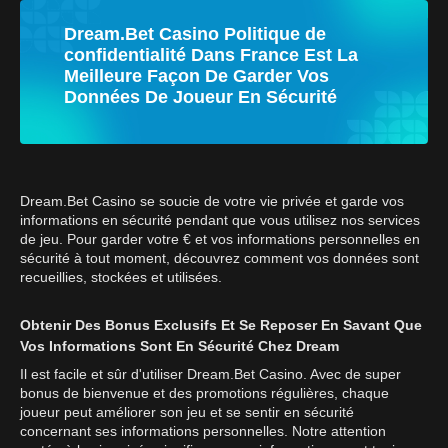
Dream.Bet Casino Politique de
confidentialité Dans France Est La
Meilleure Façon De Garder Vos
Données De Joueur En Sécurité
Dream.Bet Casino se soucie de votre vie privée et garde vos
informations en sécurité pendant que vous utilisez nos services
de jeu. Pour garder votre € et vos informations personnelles en
sécurité à tout moment, découvrez comment vos données sont
recueillies, stockées et utilisées.
Obtenir Des Bonus Exclusifs Et Se Reposer En Savant Que
Vos Informations Sont En Sécurité Chez Dream
Il est facile et sûr d'utiliser Dream.Bet Casino. Avec de super
bonus de bienvenue et des promotions régulières, chaque
joueur peut améliorer son jeu et se sentir en sécurité
concernant ses informations personnelles. Notre attention