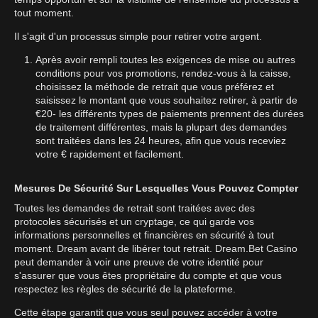
tout moment.
Il s'agit d'un processus simple pour retirer votre argent.
Après avoir rempli toutes les exigences de mise ou autres
conditions pour vos promotions, rendez-vous à la caisse,
choisissez la méthode de retrait que vous préférez et
saisissez le montant que vous souhaitez retirer, à partir de
€20- les différents types de paiements prennent des durées
de traitement différentes, mais la plupart des demandes
sont traitées dans les 24 heures, afin que vous receviez
votre € rapidement et facilement.
Mesures De Sécurité Sur Lesquelles Vous Pouvez Compter
Toutes les demandes de retrait sont traitées avec des
protocoles sécurisés et un cryptage, ce qui garde vos
informations personnelles et financières en sécurité à tout
moment. Dream avant de libérer tout retrait. Dream.Bet Casino
peut demander à voir une preuve de votre identité pour
s'assurer que vous êtes propriétaire du compte et que vous
respectez les règles de sécurité de la plateforme.
Cette étape garantit que vous seul pouvez accéder à votre