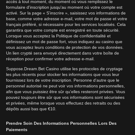
accès à tout moment, du moment où vous remplissez le
formulaire d'inscription jusqu'au moment où votre compte est
activé. Sur la page « S'inscrire », saisissez vos informations de
base, comme votre adresse e-mail, votre mot de passe et votre
français préféré, si nécessaire pour les services localisés. Cela
garantira que votre compte est enregistré en toute sécurité.
Lorsque vous acceptez la Politique de confidentialité et
définissez un mot de passe fort, vous indiquez au casino que
vous acceptez leurs conditions de protection de vos données.
Un lien crypté sera envoyé directement dans votre boîte de
réception pour confirmer votre adresse e-mail.
Suppose.Dream.Bet Casino utilise les protocoles de cryptage
les plus récents pour stocker les informations que vous leur
fournissez lors de votre inscription. Personne d'autre que le
personnel autorisé ne peut voir vos informations personnelles,
afin que vous puissiez être sûr qu'elles resteront privées. Vous
pouvez toujours être sûr que vos informations sont sécurisées
et privées, même lorsque vous effectuez des retraits ou des
dépôts aussi bas que €10.
Prendre Soin Des Informations Personnelles Lors Des
Paiements