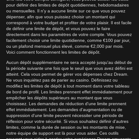
pour définir des limites de dépôt quotidiennes, hebdomadaires
ou mensuelles. Il n'y a aucune limite sur ce que vous pouvez
dépenser, afin que vous puissiez choisir un montant qui
correspond à votre budget et profiter de votre plaisir. Il est facile
de définir une limite de dépôt, et vous pouvez le faire
directement dans les paramètres de votre compte. Vous pouvez
facilement choisir une limite quotidienne, comme €100 par jour,
ou un plafond mensuel plus élevé, comme €2,000 par mois.
Voici comment fonctionnent les limites de dépôt.
Aucun dépôt supplémentaire ne sera accepté jusqu'au début de
la période suivante une fois que le seuil que vous avez défini est
atteint. Cela vous permet de gérer vos dépenses chez Dream.
Ne vous inquiétez pas de parier au casino. Définissez ou
modifiez les limites de dépôt à tout moment dans votre tableau
de bord de profil. Les limites prennent effet immédiatement pour
empêcher les dépôts supérieurs au montant que vous
choisissez. Les demandes de réduction d'une limite prennent
effet immédiatement. Les demandes d'augmentation ou de
suppression d'une limite peuvent nécessiter une période de
réflexion pour votre sécurité. Si vous souhaitez définir d'autres
limites, comme la durée de session ou les montants de mise,
notre équipe de support est là pour vous aider. Ces outils