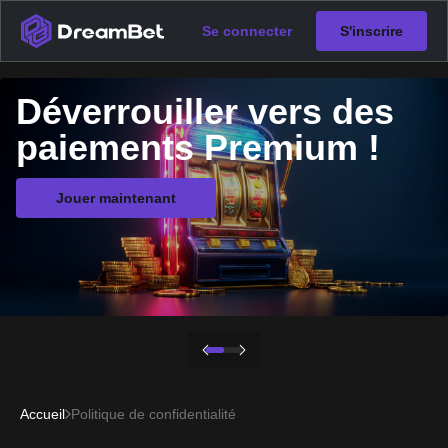
Se connecter
S'inscrire
Déverrouiller vers des
paiements Premium !
Jouer maintenant
Accueil
Politique de confidentialité