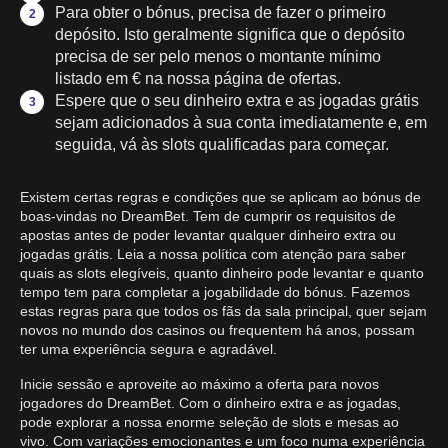
Para obter o bónus, precisa de fazer o primeiro
depósito. Isto geralmente significa que o depósito
precisa de ser pelo menos o montante mínimo
listado em € na nossa página de ofertas.
Espere que o seu dinheiro extra e as jogadas grátis
sejam adicionados à sua conta imediatamente e, em
seguida, vá às slots qualificadas para começar.
Existem certas regras e condições que se aplicam ao bónus de
boas-vindas no DreamBet. Tem de cumprir os requisitos de
apostas antes de poder levantar qualquer dinheiro extra ou
jogadas grátis. Leia a nossa política com atenção para saber
quais as slots elegíveis, quanto dinheiro pode levantar e quanto
tempo tem para completar a jogabilidade do bónus. Fazemos
estas regras para que todos os fãs da sala principal, quer sejam
novos no mundo dos casinos ou frequentem há anos, possam
ter uma experiência segura e agradável.
Inicie sessão e aproveite ao máximo a oferta para novos
jogadores do DreamBet. Com o dinheiro extra e as jogadas,
pode explorar a nossa enorme seleção de slots e mesas ao
vivo. Com variações emocionantes e um foco numa experiência