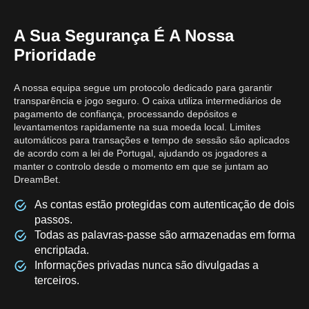
A Sua Segurança É A Nossa
Prioridade
A nossa equipa segue um protocolo dedicado para garantir
transparência e jogo seguro. O caixa utiliza intermediários de
pagamento de confiança, processando depósitos e
levantamentos rapidamente na sua moeda local. Limites
automáticos para transações e tempo de sessão são aplicados
de acordo com a lei de Portugal, ajudando os jogadores a
manter o controlo desde o momento em que se juntam ao
DreamBet.
As contas estão protegidas com autenticação de dois
passos.
Todas as palavras-passe são armazenadas em forma
encriptada.
Informações privadas nunca são divulgadas a
terceiros.