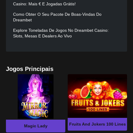
Casino: Mais € E Jogadas Grátis!
Como Obter O Seu Pacote De Boas-Vindas Do
Dreambet
Explore Toneladas De Jogos No Dreambet Casino:
Slots, Mesas E Dealers Ao Vivo
Porque Deve Escolher Os Nossos Jogos?
Todas As Semanas, O Dreambet Tem Jogadas Grátis,
Cash Back E Torneios
Jogos Principais
Como Tirar O Máximo Partido Das Nossas
Recompensas Semanais
Obtenha Estatuto Vip No Dreambet Casino: Obtenha
Recompensas Especiais
Como Funciona O Nosso Programa Vip
Jogue Com Confiança No Dreambet Casino: Licenciado
E Seguro Em Portugal
Magic Lady
Fruits And Jokers 100 Lines
A Sua Segurança É A Nossa Prioridade