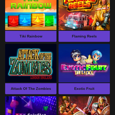
Tiki Rainbow
Flaming Reels
Attack Of The Zombies
Exotic Fruit