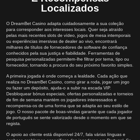
Localizados
O DreamBet Casino adapta cuidadosamente a sua coleção
para corresponder aos interesses locais. Quer seja atraído
pelas mais recentes slots de vídeo, jogos de mesa intemporais
ou experiências imersivas de dealer ao vivo, encontrará
milhares de títulos de fornecedores de software de confiança
conhecidos pela sua justiça e fiabilidade. Ferramentas de
pesquisa personalizadas permitem-lhe filtrar por tema, tipo ou
fornecedor, tornando a procura do seu próximo favorito simples.
A primeira jogada é onde começa a lealdade. Cada ação que
realiza no DreamBet Casino, como girar a roda, jogar um jogo
ou fazer um depósito, ajuda-o a subir na escada VIP.
Desbloquear bónus especiais, ofertas personalizadas e torneios
de fim de semana mantém os jogadores interessados e
recompensa-os de uma forma que se adapta ao seu estilo de
jogo. O nosso pacote de boas-vindas garante que cada jogador
de português se sente valorizado desde o momento em que se
regista.
O apoio ao cliente está disponível 24/7, fala várias línguas e
conhece problemas específicos dos jogadores em Portugal. Se