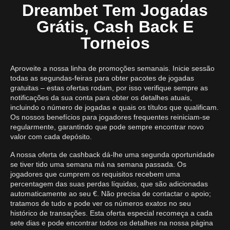
Dreambet Tem Jogadas
Grátis, Cash Back E
Torneios
Aproveite a nossa linha de promoções semanais. Inicie sessão
todas as segundas-feiras para obter pacotes de jogadas
gratuitas – estas ofertas rodam, por isso verifique sempre as
notificações da sua conta para obter os detalhes atuais,
incluindo o número de jogadas e quais os títulos que qualificam.
Os nossos benefícios para jogadores frequentes reiniciam-se
regularmente, garantindo que pode sempre encontrar novo
valor com cada depósito.
A nossa oferta de cashback dá-lhe uma segunda oportunidade
se tiver tido uma semana má na semana passada. Os
jogadores que cumprem os requisitos recebem uma
percentagem das suas perdas líquidas, que são adicionadas
automaticamente ao seu €. Não precisa de contactar o apoio;
tratamos de tudo e pode ver os números exatos no seu
histórico de transações. Esta oferta especial recomeça a cada
sete dias e pode encontrar todos os detalhes na nossa página
de promoções.