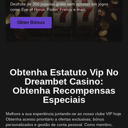
Desfrute de 350 jogadas grátis sem apostas em jogos
como Eye of Horus, Fishin’ Frenzy e mais.
Obter Bónus
Obtenha Estatuto Vip No
Dreambet Casino:
Obtenha Recompensas
Especiais
Melhore a sua experiência juntando-se ao nosso clube VIP hoje.
Obtenha acesso prioritário a ofertas exclusivas, bónus
personalizados e gestão de conta pessoal. Como membro,