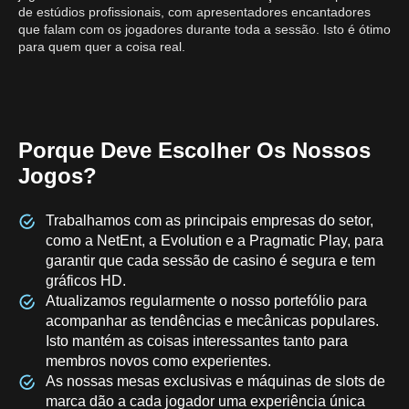
de estúdios profissionais, com apresentadores encantadores
que falam com os jogadores durante toda a sessão. Isto é ótimo
para quem quer a coisa real.
Porque Deve Escolher Os Nossos
Jogos?
Trabalhamos com as principais empresas do setor,
como a NetEnt, a Evolution e a Pragmatic Play, para
garantir que cada sessão de casino é segura e tem
gráficos HD.
Atualizamos regularmente o nosso portefólio para
acompanhar as tendências e mecânicas populares.
Isto mantém as coisas interessantes tanto para
membros novos como experientes.
As nossas mesas exclusivas e máquinas de slots de
marca dão a cada jogador uma experiência única