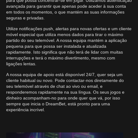
avançada para garantir que apenas pode aceder à sua conta
em todos os momentos, o que mantém as suas informações
seguras e privadas.
Utilize notificações push, alertas para novas ofertas e um cliente
móvel especial que utiliza menos dados para tirar o máximo
partido do seu telemóvel. A nossa equipa mantém a aplicação
pequena para que possa ser instalada e atualizada
rapidamente. Isto significa que não terá de lidar com muitas
interrupções e terá o máximo divertimento, mesmo com
ligações lentas.
A nossa equipa de apoio está disponível 24/7, quer seja um
cliente habitual ou novo. Pode contactar-nos diretamente do
seu telemóvel através de chat ao vivo ou email, e
responderemos rapidamente na sua língua. Os seus jogos e
dinheiro acompanham-no para onde quer que vá, por isso
sempre que inicia o DreamBet, está pronto para uma
experiência incrível.