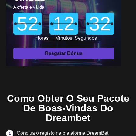
A oferta é válida:
52
12
30
Horas
Minutos
Segundos
Resgatar Bónus
Como Obter O Seu Pacote
De Boas-Vindas Do
Dreambet
Conclua o registo na plataforma DreamBet.