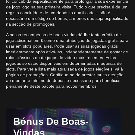
de jogo logo na sua primeira visita. Tudo o que precisa é de um
registo concluído e de um depósito qualificado – não é
necessário um código de bónus, a menos que seja especificado
na secção de promoções.
A nossa recompensa de boas-vindas dá-lhe tanto crédito de
jogo adicional em € como uma atribuição de jogadas grátis para
usar em slots populares. Pode usar as suas jogadas grátis
imediatamente após ativá-las, independentemente de gostar de
rolos clássicos ou de jogos de vídeo mais recentes. Estas
jogadas só estão disponíveis em determinadas máquinas de
slots. Para ver a lista mais atualizada de jogos elegíveis, vá à
página de promoções. Certifique-se de prestar muita atenção
ao montante mínimo de depósito necessário para beneficiar
plenamente deste pacote para novos membros.
Bónus De Boas-
Vindas