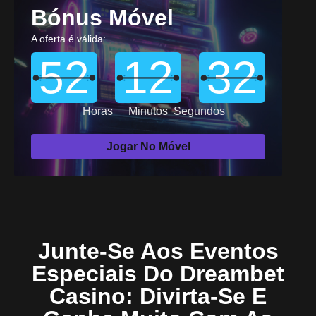
Bónus Móvel
A oferta é válida:
52
12
30
Horas
Minutos
Segundos
Jogar No Móvel
Junte-Se Aos Eventos
Especiais Do Dreambet
Casino: Divirta-Se E
Ganhe Muito Com As