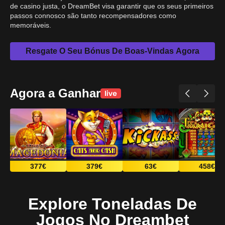
de casino justa, o DreamBet visa garantir que os seus primeiros
passos connosco são tanto recompensadores como
memoráveis.
Resgate O Seu Bónus De Boas-Vindas Agora
Agora a Ganhar
377€
379€
63€
458€
Explore Toneladas De
Jogos No Dreambet