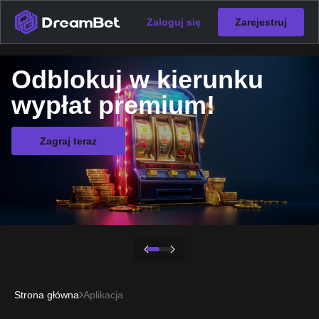
Zaloguj się
Zarejestruj
Odblokuj w kierunku
wypłat premium!
Zagraj teraz
Strona główna
Aplikacja