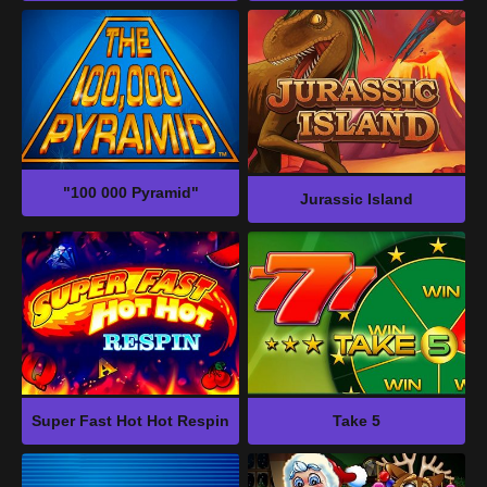
"100 000 Pyramid"
Dia De Los Muertos
Super Fast Hot Hot Respin
Take 5