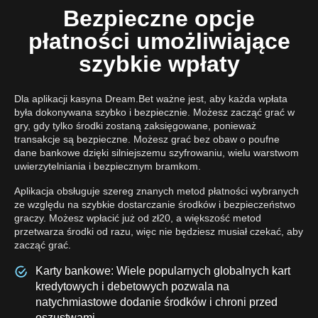
Bezpieczne opcje
płatności umożliwiające
szybkie wpłaty
Dla aplikacji kasyna Dream.Bet ważne jest, aby każda wpłata
była dokonywana szybko i bezpiecznie. Możesz zacząć grać w
gry, gdy tylko środki zostaną zaksięgowane, ponieważ
transakcje są bezpieczne. Możesz grać bez obaw o poufne
dane bankowe dzięki silniejszemu szyfrowaniu, wielu warstwom
uwierzytelniania i bezpiecznym bramkom.
Aplikacja obsługuje szereg znanych metod płatności wybranych
ze względu na szybkie dostarczanie środków i bezpieczeństwo
graczy. Możesz wpłacić już od zł20, a większość metod
przetwarza środki od razu, więc nie będziesz musiał czekać, aby
zacząć grać.
Karty bankowe: Wiele popularnych globalnych kart
kredytowych i debetowych pozwala na
natychmiastowe dodanie środków i chroni przed
oszustwami.