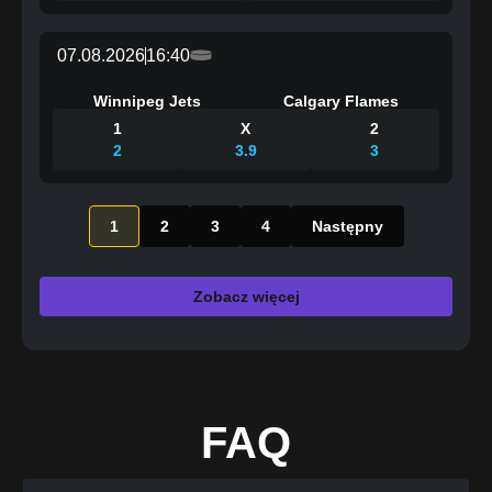
07.08.2026
16:40
Winnipeg Jets
Calgary Flames
1
X
2
2
3.9
3
1
2
3
4
Następny
Zobacz więcej
FAQ