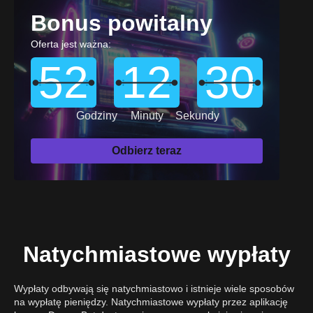
Bonus powitalny
Oferta jest ważna:
52
12
29
Godziny
Minuty
Sekundy
Odbierz teraz
Natychmiastowe wypłaty
Wypłaty odbywają się natychmiastowo i istnieje wiele sposobów
na wypłatę pieniędzy. Natychmiastowe wypłaty przez aplikację