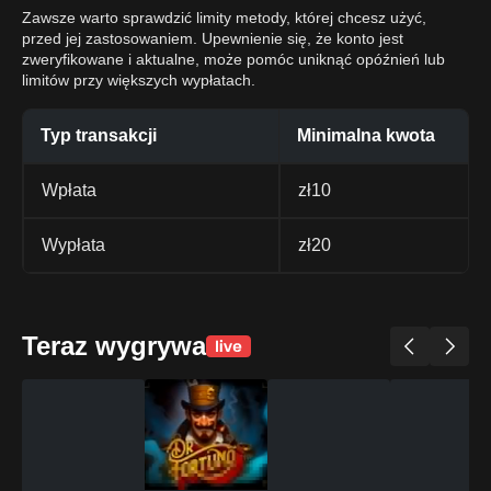
Zawsze warto sprawdzić limity metody, której chcesz użyć,
przed jej zastosowaniem. Upewnienie się, że konto jest
zweryfikowane i aktualne, może pomóc uniknąć opóźnień lub
limitów przy większych wypłatach.
Typ transakcji
Minimalna kwota
Wpłata
zł10
Wypłata
zł20
Teraz wygrywa