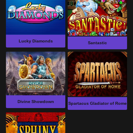
Lucky Diamonds
Santastic
Divine Showdown
Spartacus Gladiator of Rome