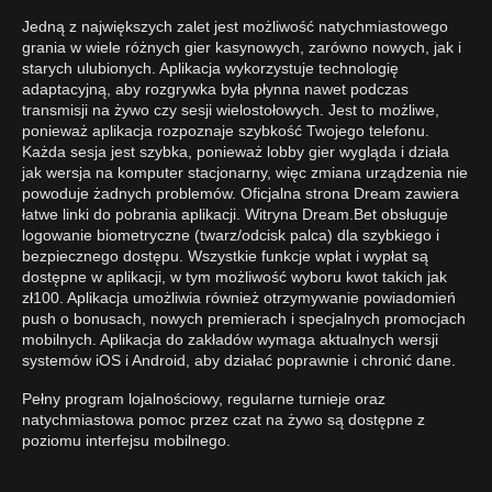
Jedną z największych zalet jest możliwość natychmiastowego
grania w wiele różnych gier kasynowych, zarówno nowych, jak i
starych ulubionych. Aplikacja wykorzystuje technologię
adaptacyjną, aby rozgrywka była płynna nawet podczas
transmisji na żywo czy sesji wielostołowych. Jest to możliwe,
ponieważ aplikacja rozpoznaje szybkość Twojego telefonu.
Każda sesja jest szybka, ponieważ lobby gier wygląda i działa
jak wersja na komputer stacjonarny, więc zmiana urządzenia nie
powoduje żadnych problemów. Oficjalna strona Dream zawiera
łatwe linki do pobrania aplikacji. Witryna Dream.Bet obsługuje
logowanie biometryczne (twarz/odcisk palca) dla szybkiego i
bezpiecznego dostępu. Wszystkie funkcje wpłat i wypłat są
dostępne w aplikacji, w tym możliwość wyboru kwot takich jak
zł100. Aplikacja umożliwia również otrzymywanie powiadomień
push o bonusach, nowych premierach i specjalnych promocjach
mobilnych. Aplikacja do zakładów wymaga aktualnych wersji
systemów iOS i Android, aby działać poprawnie i chronić dane.
Pełny program lojalnościowy, regularne turnieje oraz
natychmiastowa pomoc przez czat na żywo są dostępne z
poziomu interfejsu mobilnego.