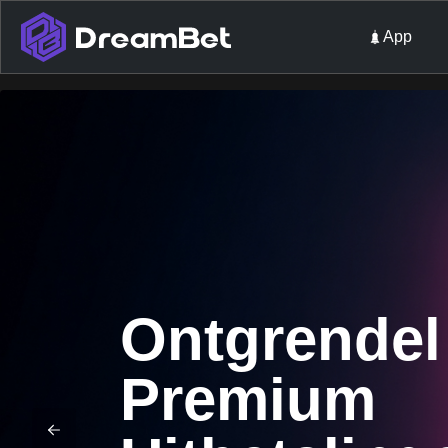
App
Ontgrendel
Premium