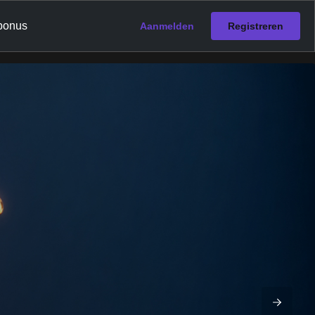
bonus
Aanmelden
Registreren