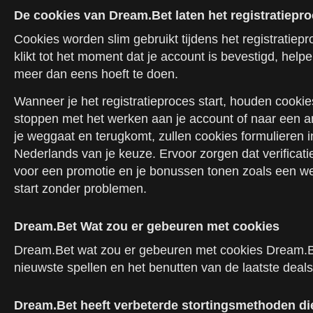
De cookies van Dream.Bet laten het registratiepr
Cookies worden slim gebruikt tijdens het registratie
klikt tot het moment dat je account is bevestigd, help
meer dan eens hoeft te doen.
Wanneer je het registratieproces start, houden cookie
stoppen met het werken aan je account of naar een 
je weggaat en terugkomt, zullen cookies formulieren i
Nederlands van je keuze. Ervoor zorgen dat verificat
voor een promotie en je bonussen tonen zoals een we
start zonder problemen.
Dream.Bet Wat zou er gebeuren met cookies
Dream.Bet wat zou er gebeuren met cookies Dream.Bet 
nieuwste spellen en het benutten van de laatste deals
Dream.Bet heeft verbeterde stortingsmethoden d