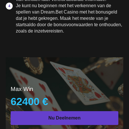
Je kunt nu beginnen met het verkennen van de
spellen van Dream.Bet Casino met het bonusgeld
dat je hebt gekregen. Maak het meeste van je
startsaldo door de bonusvoorwaarden te onthouden,
zoals de inzetvereisten.
Max Win
62400 €
Nu Deelnemen