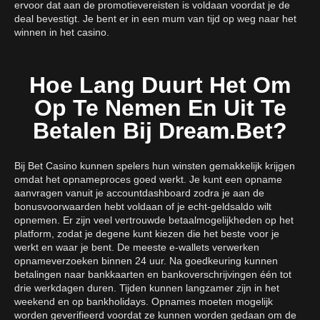
ervoor dat aan de promotievereisten is voldaan voordat je de
deal bevestigt. Je bent er in een mum van tijd op weg naar het
winnen in het casino.
Hoe Lang Duurt Het Om
Op Te Nemen En Uit Te
Betalen Bij Dream.Bet?
Bij Bet Casino kunnen spelers hun winsten gemakkelijk krijgen
omdat het opnameproces goed werkt. Je kunt een opname
aanvragen vanuit je accountdashboard zodra je aan de
bonusvoorwaarden hebt voldaan of je echt-geldsaldo wilt
opnemen. Er zijn veel vertrouwde betaalmogelijkheden op het
platform, zodat je degene kunt kiezen die het beste voor je
werkt en waar je bent. De meeste e-wallets verwerken
opnameverzoeken binnen 24 uur. Na goedkeuring kunnen
betalingen naar bankkaarten en bankoverschrijvingen één tot
drie werkdagen duren. Tijden kunnen langzamer zijn in het
weekend en op bankholidays. Opnames moeten mogelijk
worden geverifieerd voordat ze kunnen worden gedaan om de