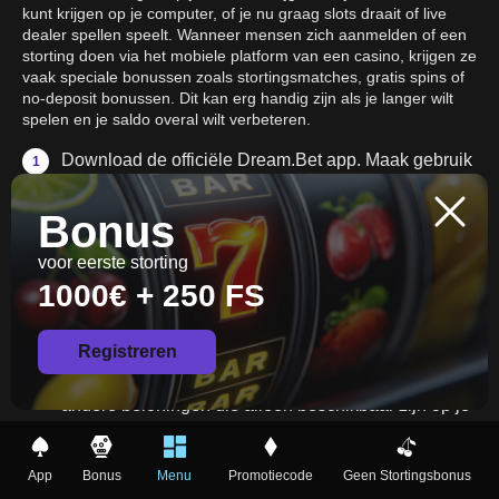
kunt krijgen op je computer, of je nu graag slots draait of live
dealer spellen speelt. Wanneer mensen zich aanmelden of een
storting doen via het mobiele platform van een casino, krijgen ze
vaak speciale bonussen zoals stortingsmatches, gratis spins of
no-deposit bonussen. Dit kan erg handig zijn als je langer wilt
spelen en je saldo overal wilt verbeteren.
Download de officiële Dream.Bet app. Maak gebruik
van de Dream.Bet Casino mobiele app of gebruik de
browser van je telefoon om toegang te krijgen tot de
Bonus
site. Maak een account aan op je apparaat of meld je
aan met een account dat je al hebt.
voor eerste storting
Als er speciale mobiele deals zijn, accepteer ze of
1000€ + 250 FS
voer een bonuscode in voordat je afrekent. Maak
een storting die aan de vereisten voldoet, zoals
Registreren
€100, om de bonus te krijgen.
Geniet van je extra bonustegoeden, gratis spins of
andere beloningen die alleen beschikbaar zijn op je
telefoon.
App
Bonus
Menu
Promotiecode
Geen Stortingsbonus
Vergeet niet dat de voorwaarden van bonussen vaak belangrijke