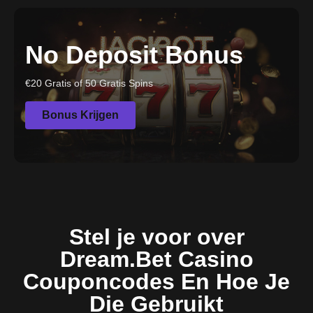
No Deposit Bonus
€20 Gratis of 50 Gratis Spins
Bonus Krijgen
Stel je voor over
Dream.Bet Casino
Couponcodes En Hoe Je
Die Gebruikt