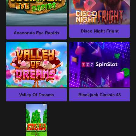
Disco Night Fright
Anaconda Eye Rapids
Valley Of Dreams
Blackjack Classic 43