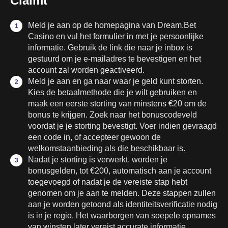
Claimt
Meld je aan op de homepagina van Dream.Bet
Casino en vul het formulier in met je persoonlijke
informatie. Gebruik de link die naar je inbox is
gestuurd om je e-mailadres te bevestigen en het
account zal worden geactiveerd.
Meld je aan en ga naar waar je geld kunt storten.
Kies de betaalmethode die je wilt gebruiken en
maak een eerste storting van minstens €20 om de
bonus te krijgen. Zoek naar het bonuscodeveld
voordat je je storting bevestigt. Voer indien gevraagd
een code in, of accepteer gewoon de
welkomstaanbieding als die beschikbaar is.
Nadat je storting is verwerkt, worden je
bonusgelden, tot €200, automatisch aan je account
toegevoegd of nadat je de vereiste stap hebt
genomen om je aan te melden. Deze stappen zullen
aan je worden getoond als identiteitsverificatie nodig
is in je regio. Het waarborgen van soepele opnames
van winsten later vereist accurate informatie.