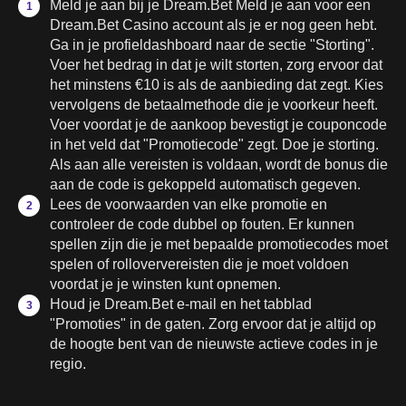
Meld je aan bij je Dream.Bet Meld je aan voor een
Dream.Bet Casino account als je er nog geen hebt.
Ga in je profieldashboard naar de sectie "Storting".
Voer het bedrag in dat je wilt storten, zorg ervoor dat
het minstens €10 is als de aanbieding dat zegt. Kies
vervolgens de betaalmethode die je voorkeur heeft.
Voer voordat je de aankoop bevestigt je couponcode
in het veld dat "Promotiecode" zegt. Doe je storting.
Als aan alle vereisten is voldaan, wordt de bonus die
aan de code is gekoppeld automatisch gegeven.
Lees de voorwaarden van elke promotie en
controleer de code dubbel op fouten. Er kunnen
spellen zijn die je met bepaalde promotiecodes moet
spelen of rolloververeisten die je moet voldoen
voordat je je winsten kunt opnemen.
Houd je Dream.Bet e-mail en het tabblad
"Promoties" in de gaten. Zorg ervoor dat je altijd op
de hoogte bent van de nieuwste actieve codes in je
regio.