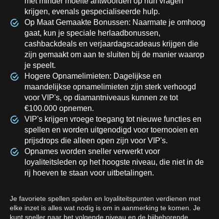
met minder moeite antwoorden op hun vragen
krijgen, evenals gespecialiseerde hulp.
Op Maat Gemaakte Bonussen: Naarmate je omhoog
gaat, kun je speciale herlaadbonussen,
cashbackdeals en verjaardagscadeaus krijgen die
zijn gemaakt om aan te sluiten bij de manier waarop
je speelt.
Hogere Opnamelimieten: Dagelijkse en
maandelijkse opnamelimieten zijn sterk verhoogd
voor VIP's, op diamantniveaus kunnen ze tot
€100.000 opnemen.
VIP's krijgen vroege toegang tot nieuwe functies en
spellen en worden uitgenodigd voor toernooien en
prijsdrops die alleen open zijn voor VIP's.
Opnames worden sneller verwerkt voor
loyaliteitsleden op het hoogste niveau, die niet in de
rij hoeven te staan voor uitbetalingen.
Je favoriete spellen spelen en loyaliteitspunten verdienen met
elke inzet is alles wat nodig is om in aanmerking te komen. Je
kunt sneller naar het volgende niveau en de bijbehorende