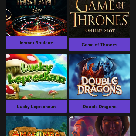
Instant Roulette
Game of Thrones
Lucky Leprechaun
Double Dragons