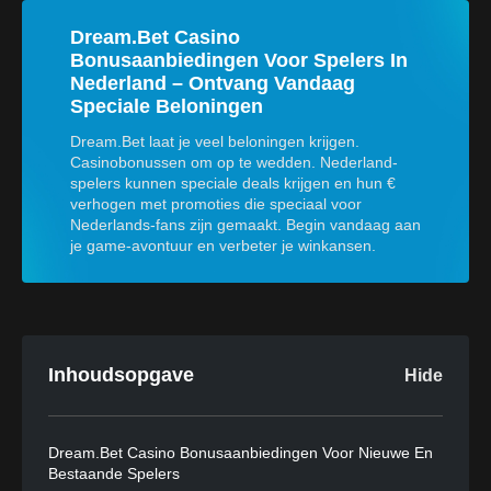
Dream.Bet Casino
Bonusaanbiedingen Voor Spelers In
Nederland – Ontvang Vandaag
Speciale Beloningen
Dream.Bet laat je veel beloningen krijgen.
Casinobonussen om op te wedden. Nederland-
spelers kunnen speciale deals krijgen en hun €
verhogen met promoties die speciaal voor
Nederlands-fans zijn gemaakt. Begin vandaag aan
je game-avontuur en verbeter je winkansen.
Inhoudsopgave
Hide
Dream.Bet Casino Bonusaanbiedingen Voor Nieuwe En
Bestaande Spelers