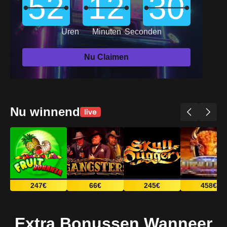
52
12
28
Uren
Minuten
Seconden
Nu Claimen
Nu winnend
247€
66€
245€
458€
Extra Bonussen Wanneer