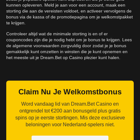
kunnen opleveren. Meld je aan voor een account, maak een
storting die aan de vereisten voldoet, en activeer vervolgens de
bonus via de kassa of de promotiepagina om je welkomstpakket
te krijgen.
Controleer altijd wat de minimale storting is en of er
couponcodes zijn die je nodig hebt om je bonus te krijgen. Lees
de algemene voorwaarden zorgvuldig door zodat je je bonus
gemakkelijk kunt omzetten in winsten die je kunt opnemen en
het meeste uit je Dream.Bet op Casino plezier kunt halen.
Claim Nu Je Welkomstbonus
Word vandaag lid van Dream.Bet Casino en
ontgrendel tot €200 aan bonusgeld plus gratis
spins op je eerste stortingen. Mis deze exclusieve
beloningen voor Nederland-spelers niet.