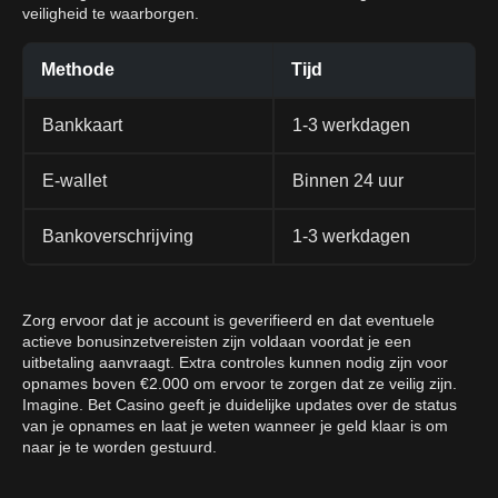
veiligheid te waarborgen.
Methode
Tijd
Bankkaart
1-3 werkdagen
E-wallet
Binnen 24 uur
Bankoverschrijving
1-3 werkdagen
Zorg ervoor dat je account is geverifieerd en dat eventuele
actieve bonusinzetvereisten zijn voldaan voordat je een
uitbetaling aanvraagt. Extra controles kunnen nodig zijn voor
opnames boven €2.000 om ervoor te zorgen dat ze veilig zijn.
Imagine. Bet Casino geeft je duidelijke updates over de status
van je opnames en laat je weten wanneer je geld klaar is om
naar je te worden gestuurd.