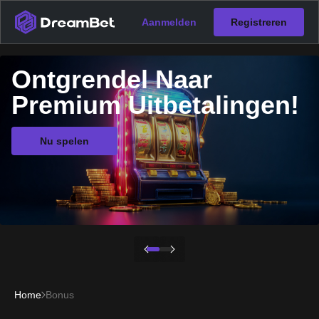
Aanmelden
Registreren
Ontgrendel Naar
Premium Uitbetalingen!
Nu spelen
Home
Bonus